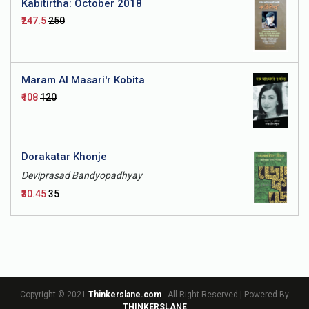
Kabitirtha: October 2018
₹247.5
₹250
Maram Al Masari'r Kobita
₹108
₹120
Dorakatar Khonje
Deviprasad Bandyopadhyay
₹30.45
₹35
Copyright © 2021
Thinkerslane.com
- All Right Reserved | Powered By
THINKERSLANE