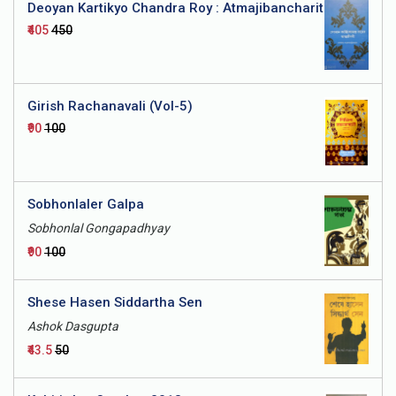
Deoyan Kartikyo Chandra Roy : Atmajibancharit
₹405
₹450
Girish Rachanavali (Vol-5)
₹90
₹100
Sobhonlaler Galpa
Sobhonlal Gongapadhyay
₹90
₹100
Shese Hasen Siddartha Sen
Ashok Dasgupta
₹43.5
₹50