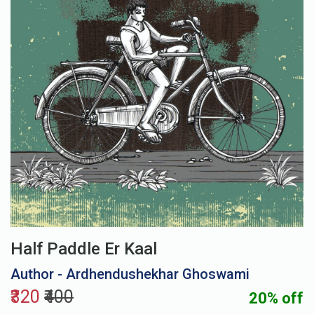
Half Paddle Er Kaal
Author - Ardhendushekhar Ghoswami
₹320
₹400
20% off