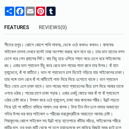
Share
Facebook
Email
Pinterest
Tumblr
FEATURES
REVIEWS(0)
শীতের দুপুর। ঝোপে ঝোপে পাখি লাফায়, ডেকে ওঠে কখনও কখনও। বালকের
সাইকেল চালনা দেখবে বলেই তারা অপেক্ষা করছে বলে মনে হয়। তার ডান হাতের বগল
চেপে ধরে সেন র‌্যালের সিট। বাহু নিচু হয়ে এগিয়ে শক্ত করে চেপে ধরে সাইকেলের
রড। এবার ডান প্যাডেল উঁচু করে রেখে ডান পায়ের পাতা রাখে তার উপর। বাঁ হাত
হ্যান্ডেলে, বাঁ পা মাটিতে। ডান পা প্যাডেলে চাপ দিতেই গড়িয়ে যায় সাইকেলের চাকা।
তার সঙ্গে তাল রেখে বাঁ পা মাটিতেই লাফ দিয়ে দিয়ে এগোতে থাকে। ডান প্যাডেল
নীচে নেমে এলে চাকা থামে। ডান পায়ের পাতা প্যাডেলের নীচে চাপ দিয়ে আবার তাকে
ওপরে ওঠায়। পায়ের চাপে চাকা গড়ায়। এবার একটু জোরে আর বাঁ পা বাঁ প্যাডেলে
ওঠার চেষ্টা করে। টলমল করে ওঠে হ্যান্ডেল, চাকা আর বালকের শরীর। উল্টে পড়তে
গিয়ে দুই পা মাটিতে নামিয়ে সামাল দেয় বালক। টানা তিন দিন চলে দাদার অজান্তে
গতির উপর ভর করে সাইকেল ও শরীরের ভরকেন্দ্রটিকে আয়ত্তে আনার চেষ্টা।
শিয়াকুলের ঝোপে সাইকেল সহ উল্টে পড়ে হাতেপায়ে কাঁটার আঁচড়, সাইকেলের শরীরে
মাটির দাগ, তবু যখন মাটি থেকে পা তুলে হ্যান্ডেলকে বশ মানিয়ে কিছুটা সময় ছুটে চলে