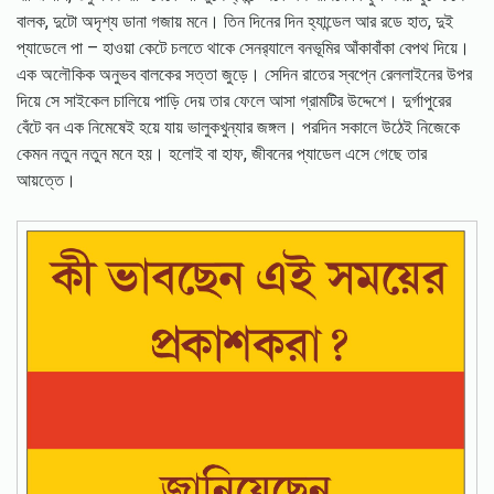
a - Bhashatattwa
বালক, দুটো অদৃশ্য ডানা গজায় মনে। তিন দিনের দিন হ্যান্ডেল আর রডে হাত, দুই
প্যাডেলে পা – হাওয়া কেটে চলতে থাকে সেনর‍্যালে বনভূমির আঁকাবাঁকা বেপথ দিয়ে।
এক অলৌকিক অনুভব বালকের সত্তা জুড়ে। সেদিন রাতের স্বপ্নে রেললাইনের উপর
দিয়ে সে সাইকেল চালিয়ে পাড়ি দেয় তার ফেলে আসা গ্রামটির উদ্দেশে। দুর্গাপুরের
বেঁটে বন এক নিমেষেই হয়ে যায় ভালুকখুন্যার জঙ্গল। পরদিন সকালে উঠেই নিজেকে
কেমন নতুন নতুন মনে হয়। হলোই বা হাফ, জীবনের প্যাডেল এসে গেছে তার
আয়ত্তে।