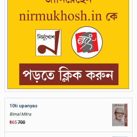
10ti upanyas
Bimal Mitra
₹665
₹700