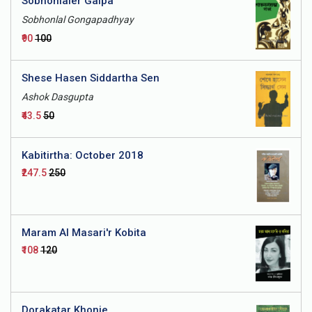
Sobhonlaler Galpa
Sobhonlal Gongapadhyay
₹90
₹100
Shese Hasen Siddartha Sen
Ashok Dasgupta
₹43.5
₹50
Kabitirtha: October 2018
₹247.5
₹250
Maram Al Masari'r Kobita
₹108
₹120
Dorakatar Khonje