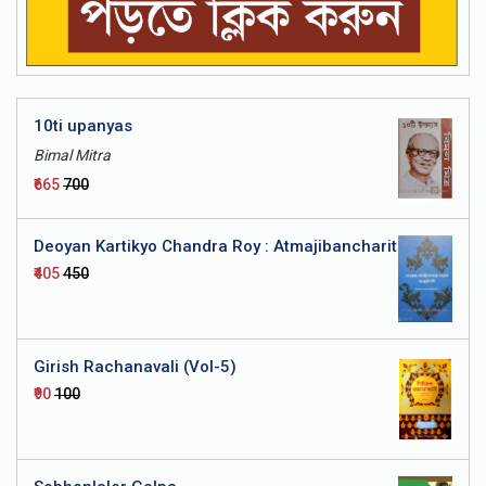
10ti upanyas
Bimal Mitra
₹665
₹700
Deoyan Kartikyo Chandra Roy : Atmajibancharit
₹405
₹450
Girish Rachanavali (Vol-5)
₹90
₹100