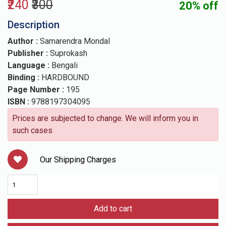
₹240
₹300
20% off
Description
Author :
Samarendra Mondal
Publisher :
Suprokash
Language :
Bengali
Binding :
HARDBOUND
Page Number :
195
ISBN :
9788197304095
Prices are subjected to change. We will inform you in
such cases
Our Shipping Charges
Add to cart