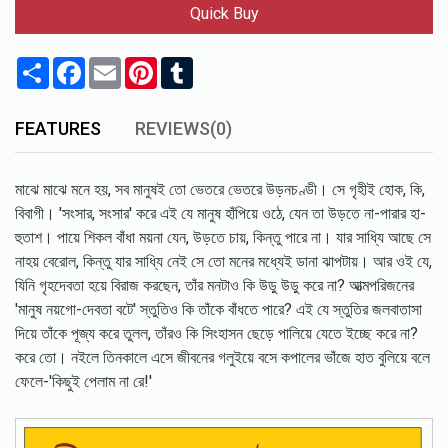
Quick Buy
Share
Facebook
Email
Pinterest
Tumblr
FEATURES
REVIEWS(0)
মাঝে মাঝে মনে হয়, সব মানুষই তো ভেতরে ভেতরে উড়নচণ্ডী। সে গৃহীই হোক, কি,
বিবাগী। 'সংসার, সংসার' করে এই যে মানুষ হাঁপিয়ে ওঠে, যেন তা উড়তে না-পারার হা-
হুতাশ। পায়ে শিকল বাঁধা ময়না যেন, উড়তে চায়, কিন্তু পারে না। যার সাধ্যি আছে সে
নাহয় বেরোল, কিন্তু যার সাধ্যি নেই সে তো মনের মধ্যেই ডানা ঝাপটায়। আর ওই যে,
যিনি গৃহদেবতা হয়ে বিরাজ করছেন, তাঁর মনটাও কি উড়ু উড়ু করে না? আত্মপরিজনের
'মানুষ নয়গো-দেবতা বটে' স্তুতিও কি তাঁকে বাঁধতে পারে? এই যে স্তুতির জলবাতাসা
দিয়ে তাঁকে পূজ্য করে তুলল, তাঁরও কি সিংহাসন ছেড়ে পালিয়ে যেতে ইচ্ছে করে না?
করে তো। নইলে তিনকালে এসে জীবনের গলুইয়ে বসে কপালের ভাঁজে হাত বুলিয়ে বলে
ফেলে-'কিছুই পেলাম না রে!'